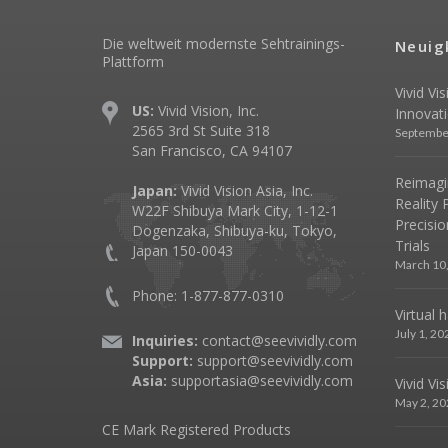
Die weltweit modernste Sehtrainings-
Neuig
Plattform
Vivid Vi
US:
Vivid Vision, Inc.
Innovat
2565 3rd St Suite 318
Septembe
San Francisco, CA 94107
Reimagin
Japan:
Vivid Vision Asia, Inc.
Reality 
W22F Shibuya Mark City, 1-12-1
Precisio
Dogenzaka, Shibuya-ku, Tokyo,
Trials
Japan 150-0043
March 10
Phone: 1-877-877-0310
Virtual 
July 1, 20
Inquiries:
contact@seevividly.com
Support:
support@seevividly.com
Asia:
supportasia@seevividly.com
Vivid Vi
May 2, 20
CE Mark Registered Products