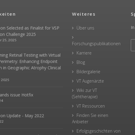
keiten
Weiteres
S
In
sion Selected as Finalist for VSP
Über uns
ion Challenge 2025
r 25, 2025
Forschungspublikationen
Karriere
ing Retinal Testing with Virtual
Perimetry: Enhancing Endpoint
Blog
n in Geographic Atrophy Clinical
Bildergalerie
, 2025
VT Augenärzte
Wiki zur VT
hands issue Hotfix
(Sehtherapie)
24
VT Ressourcen
Finden Sie einen
sion Update - May 2022
Anbieter
22
Erfolgsgeschichten von